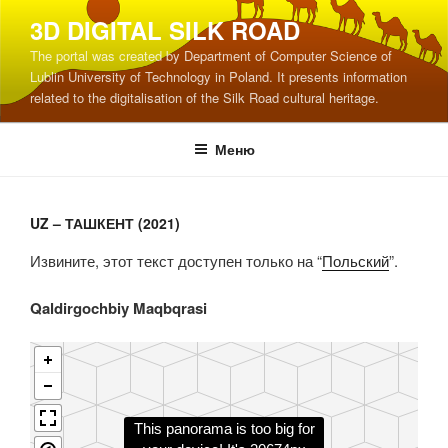
Перейти
3D DIGITAL SILK ROAD
к
The portal was created by Department of Computer Science of
содержимому
Lublin University of Technology in Poland. It presents information
related to the digitalisation of the Silk Road cultural heritage.
Меню
UZ – ТАШКЕНТ (2021)
Извините, этот текст доступен только на “
Польский
”.
Qaldirgochbiy Maqbqrasi