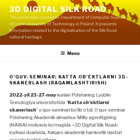
Skip
3D DIGITAL SILK ROAD
to
The portal was created by Department of Computer Science
content
of Lublin University of Technology in Poland. It presents
information related to the digitalisation of the Silk Road
cultural heritage.
Menu
O‘QUV-SEMINAR: KATTA OB’EKTLARNI 3D-
SKANERLASH (RAQAMLASHTIRISH)
2022-yil 23-27-may
kunlari Polshaning Lyublin
Texnologiya universitetida “
Katta ob’ektlarni
skanerlash
” o‘quv-seminari bo’lib o’tdi. O‘quv-seminar
Polshaning Akademik almashuv Milliy agentligining
(NAWA) moliyaviy ko‘magida «3D Digital Silk Road»
loyihasi doarisida, Xalqaro akademik hamkorlik dasturi