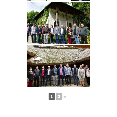
1
2
►