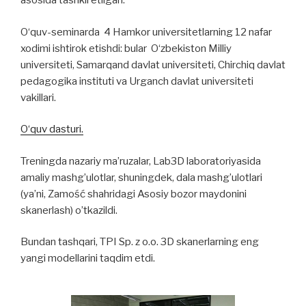
asosida tashkil etilgan.
O‘quv-seminarda 4 Hamkor universitetlarning 12 nafar
xodimi ishtirok etishdi: bular O‘zbekiston Milliy
universiteti, Samarqand davlat universiteti, Chirchiq davlat
pedagogika instituti va Urganch davlat universiteti
vakillari.
O‘quv dasturi.
Treningda nazariy ma’ruzalar, Lab3D laboratoriyasida
amaliy mashg’ulotlar, shuningdek, dala mashg’ulotlari
(ya’ni, Zamość shahridagi Asosiy bozor maydonini
skanerlash) o’tkazildi.
Bundan tashqari, TPI Sp. z o.o. 3D skanerlarning eng
yangi modellarini taqdim etdi.