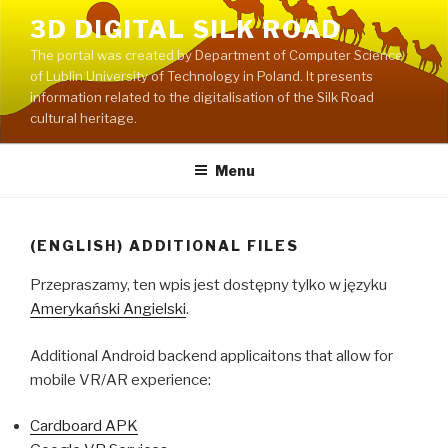
Przeskocz
3D DIGITAL SILK ROAD
do
The portal was created by Department of Computer Science
treści
of Lublin University of Technology in Poland. It presents
information related to the digitalisation of the Silk Road
cultural heritage.
Menu
(ENGLISH) ADDITIONAL FILES
Przepraszamy, ten wpis jest dostępny tylko w języku
Amerykański Angielski
.
Additional Android backend applicaitons that allow for
mobile VR/AR experience:
Cardboard APK