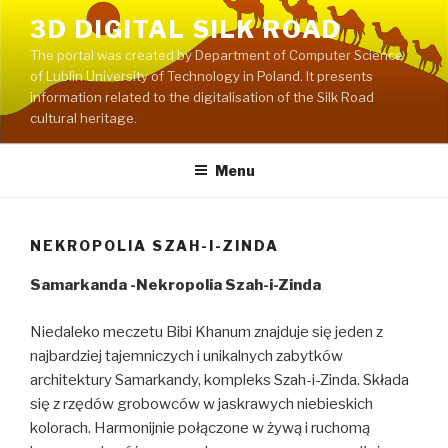
Przeskocz
3D DIGITAL SILK ROAD
do
The portal was created by Department of Computer Science
treści
of Lublin University of Technology in Poland. It presents
information related to the digitalisation of the Silk Road
cultural heritage.
Menu
NEKROPOLIA SZAH-I-ZINDA
Samarkanda -Nekropolia Szah-i-Zinda
Niedaleko meczetu Bibi Khanum znajduje się jeden z
najbardziej tajemniczych i unikalnych zabytków
architektury Samarkandy, kompleks Szah-i-Zinda. Składa
się z rzędów grobowców w jaskrawych niebieskich
kolorach. Harmonijnie połączone w żywą i ruchomą