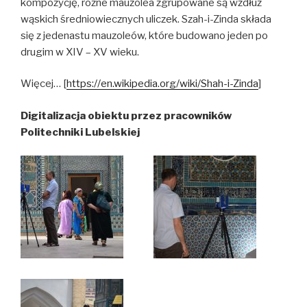
kompozycję, różne mauzolea zgrupowane są wzdłuż
wąskich średniowiecznych uliczek. Szah-i-Zinda składa
się z jedenastu mauzoleów, które budowano jeden po
drugim w XIV – XV wieku.
Więcej… [
https://en.wikipedia.org/wiki/Shah-i-Zinda
]
Digitalizacja obiektu przez pracowników
Politechniki Lubelskiej